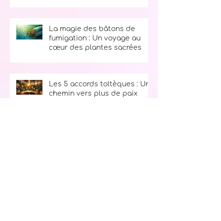
différences entre vieille âme
et jeune âme
La magie des bâtons de
fumigation : Un voyage au
cœur des plantes sacrées
Les 5 accords toltèques : Un
chemin vers plus de paix
intérieure
Le secret du bonheur : La
règle des 10, 9, 8, 7, 6, 5, 4, 3, 2, 1
Ton kit d’urgence spirituel :