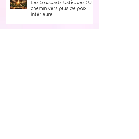
Les 5 accords toltèques : Un
chemin vers plus de paix
intérieure
Le secret du bonheur : La
règle des 10, 9, 8, 7, 6, 5, 4, 3, 2, 1
Ton kit d’urgence spirituel :
l’allié parfait pour traverser
les tempêtes de la vie
L’archange Sachiel : ton ange
de l'abondance et de la
prospérité