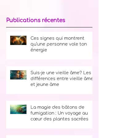
révélateurs qu’une personne vole ton
énergie, et comment te protéger sans
renier ta bienveillance naturelle.
Publications récentes
Ces signes qui montrent
qu’une personne vole ton
énergie
Suis-je une vieille âme? Les
différences entre vieille âme
et jeune âme
La magie des bâtons de
fumigation : Un voyage au
cœur des plantes sacrées