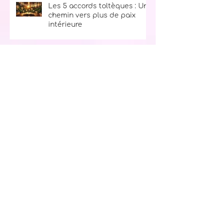
Les 5 accords toltèques : Un
chemin vers plus de paix
intérieure
Le secret du bonheur : La
règle des 10, 9, 8, 7, 6, 5, 4, 3, 2, 1
Ton kit d’urgence spirituel :
l’allié parfait pour traverser
les tempêtes de la vie
L’archange Sachiel : ton ange
de l'abondance et de la
prospérité