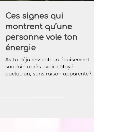
Ces signes qui
montrent qu’une
personne vole ton
énergie
As-tu déjà ressenti un épuisement
soudain après avoir côtoyé
quelqu’un, sans raison apparente?
Une sensation étrange, comme si ta
lumière intérieure avait été aspirée? Il
est fort possible que tu aies été en
présence d’une personne qui puise
dans ton énergie. Dans cet article,
découvrons ensemble les signes