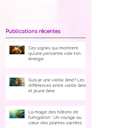
dans ton énergie. Dans cet article,
découvrons ensemble les signes
révélateurs qu’une personne vole ton
énergie, et comment te protéger sans
renier ta bienveillance naturelle.
Publications récentes
Ces signes qui montrent
qu’une personne vole ton
énergie
Suis-je une vieille âme? Les
différences entre vieille âme
et jeune âme
La magie des bâtons de