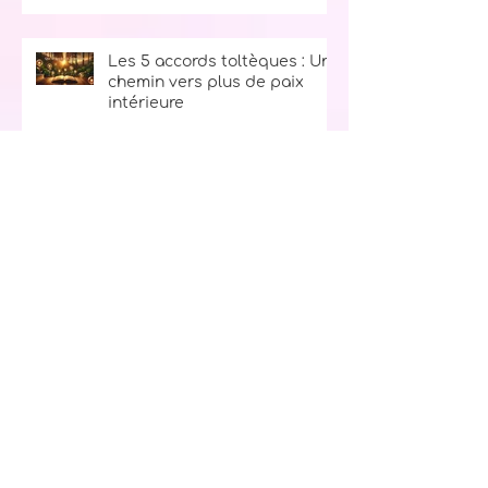
fumigation : Un voyage au
cœur des plantes sacrées
Les 5 accords toltèques : Un
chemin vers plus de paix
intérieure
Le secret du bonheur : La
règle des 10, 9, 8, 7, 6, 5, 4, 3, 2, 1
Ton kit d’urgence spirituel :
l’allié parfait pour traverser
les tempêtes de la vie
L’archange Sachiel : ton ange