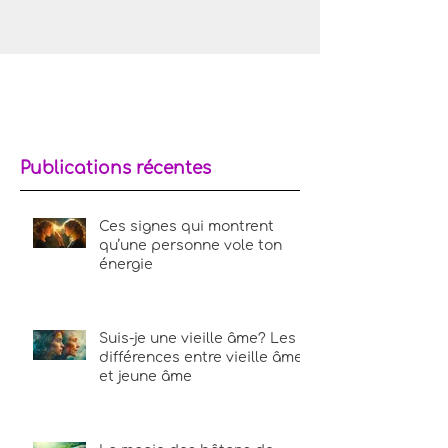
lumière intérieure avait été aspirée? Il
est fort possible que tu aies été en
présence d’une personne qui puise
dans ton énergie. Dans cet article,
découvrons ensemble les signes
révélateurs qu’une personne vole ton
énergie, et comment te protéger sans
renier ta bienveillance naturelle.
Publications récentes
Ces signes qui montrent
qu’une personne vole ton
énergie
Suis-je une vieille âme? Les
différences entre vieille âme
et jeune âme