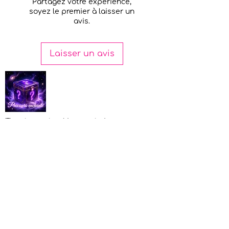
Partagez votre expérience,
N’oublie pas que si tu t’abonnes
soyez le premier à laisser un
à notre
Magazine spirituel La fée
avis.
violette
, tu recevras ces cartes,
des articles, des trucs et bien
d’autres chaque mois pour
Laisser un avis
enrichir ta collection spirituelle.
Si tu désires en savoir plus, c’est
par ici :
Patreon
N'hésite pas à te procurer
d'autres ensembles de 8 cartes
Tu aimerais découvrir les parcours
dans notre boutique en ligne
enchantés de La fée violette...
pour compléter ton jeu et ta
C'est par ici :
Le Parcours enchanté
collection.
Partager
FAQ