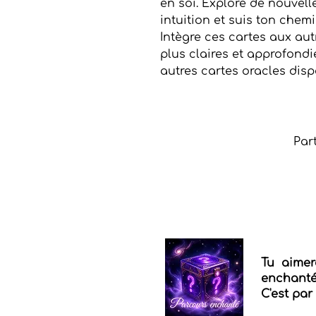
en soi. Explore de nouvell
intuition et suis ton chem
Intègre ces cartes aux au
plus claires et approfondi
autres cartes oracles disp
Par
Tu aimer
enchantés
C'est par 