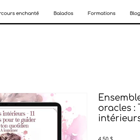
rcours enchanté
Balados
Formations
Blo
Ensemble
oracles :
intérieurs
Prix
4,50 $