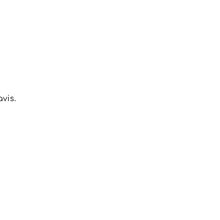
t ta collection.
vis.