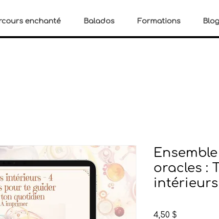
rcours enchanté
Balados
Formations
Blo
Ensemble 
oracles : 
intérieurs
Prix
4,50 $