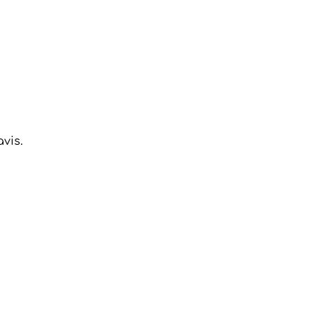
t ta collection.
vis.