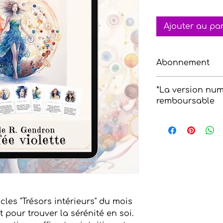
Ajouter au pa
Abonnement
Disponibilité
*La version num
En téléchargement
remboursable
Abonnement mens
N’oublie pas que s
notre
Magazine spi
recevras ces cartes
bien d’autres chaq
collection spirituel
Si tu désires en sav
cles "Trésors intérieurs" du mois
N'hésite pas à te 
t pour trouver la sérénité en soi.
8 cartes dans notr