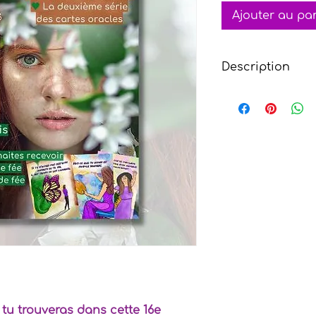
Ajouter au pa
Description
Découvre l'édition
une plongée capti
Vierges. Dans ce n
saphir, laisse-toi 
et découvre le cu
la protection bien
melon d’eau.
Rejoins notre aven
notre
Patreon
. Ch
vers la découvert
célébrations celtiq
des enseignements
Abonne-toi dès ma
manquer de ces mo
tu trouveras dans cette 16e
📚🌻