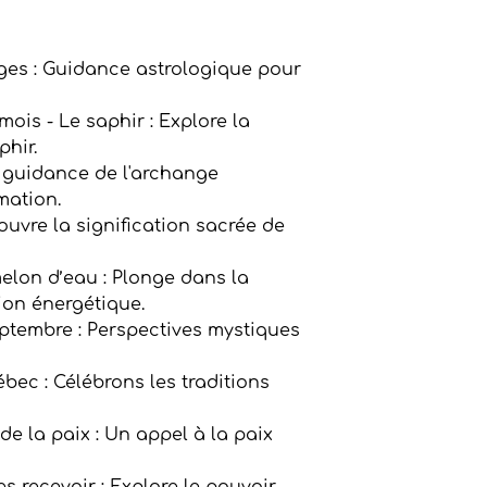
Reçois chaque moi
ges : Guidance astrologique pour
ésotérique direct
réception en t'abon
communauté pour 
mois - Le saphir : Explore la
hir.
 guidance de l'archange
mation.
uvre la signification sacrée de
melon d’eau : Plonge dans la
ion énergétique.
ptembre : Perspectives mystiques
ébec : Célébrons les traditions
de la paix : Un appel à la paix