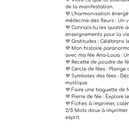
💜 Vibre ce que tu souhait
de la manifestation.
💜 L'harmonisation énergét
médecine des fleurs : Un v
💜 Connais-tu les quatre a
enseignements pour la vie
💜 Gratitudes : Célébrons le
💜 Mon histoire paranorma
avec ma fée Ana-Loua : U
💜 Recette de poudre de fé
💜 Cercle de fées : Plonge 
💜 Symboles des fées : Déc
mystique.
💜 Faire une baguette de fé
💜 Pierre de fée : Explore l
💜 Fiches à imprimer, cale
2/5 Mots doux à imprimer 
esprit.