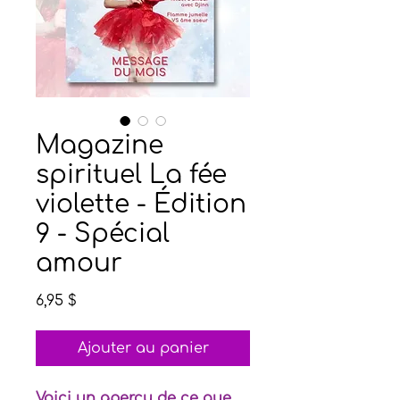
Magazine
spirituel La fée
violette - Édition
9 - Spécial
amour
Prix
6,95 $
Ajouter au panier
Voici un aperçu de ce que