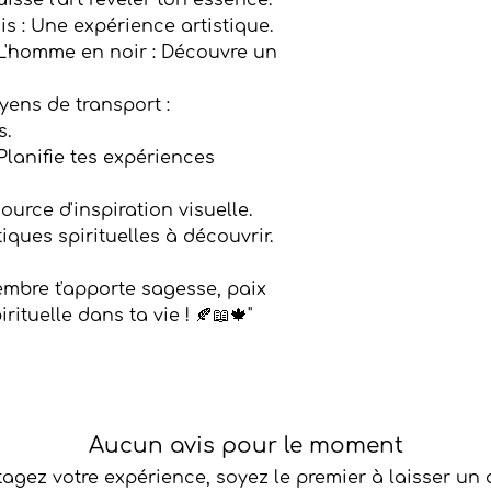
Laisse l'art révéler ton essence.
is : Une expérience artistique.
 L'homme en noir : Découvre un
yens de transport :
s.
Planifie tes expériences
source d'inspiration visuelle.
tiques spirituelles à découvrir.
embre t'apporte sagesse, paix
irituelle dans ta vie ! 🍂📖🍁"
Aucun avis pour le moment
tagez votre expérience, soyez le premier à laisser un a