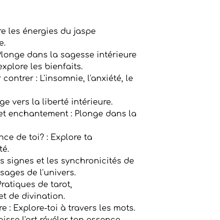
Reçois chaque moi
ésotérique direct
re les énergies du jaspe
réception en t'abon
explorer davanta
e.
Plonge dans la sagesse intérieure
xplore les bienfaits.
contrer : L'insomnie, l'anxiété, le
ge vers la liberté intérieure.
 et enchantement : Plonge dans la
ce de toi? : Explore ta
té.
s signes et les synchronicités de
sages de l'univers.
Pratiques de tarot,
et de divination.
re : Explore-toi à travers les mots.