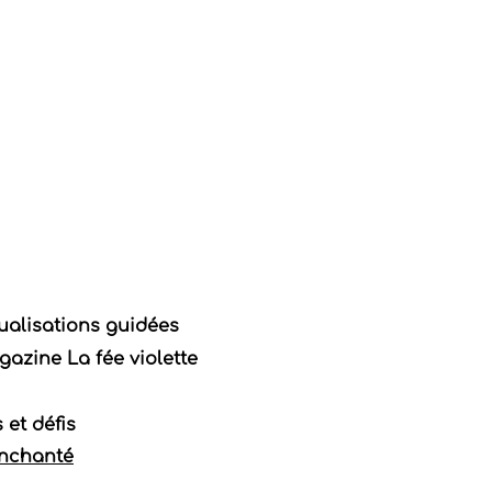
ualisations guidées
azine La fée violette
 et défis
enchanté