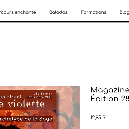
rcours enchanté
Balados
Formations
Blo
Magazine 
Édition 2
Prix
12,95 $