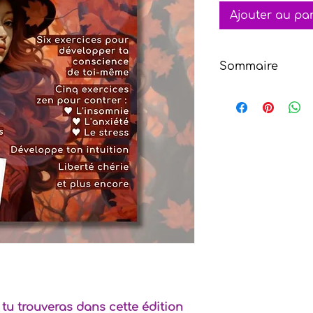
Ajouter au pa
Sommaire
Découvre l'édition
violette, une avent
septembre. Dans c
du jaspe bréchique
dans la sagesse in
Sage, et découvre 
contrer l'insomnie, 
Rejoins notre comm
t'abonnant à notr
une fenêtre vers 
ta sagesse intérie
l'automne. Abonne
rien manquer de 
transformation. 🍂
tu trouveras dans cette édition