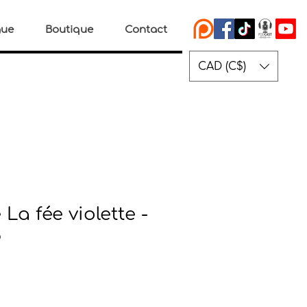
gue
Boutique
Contact
CAD (C$)
La fée violette -
8