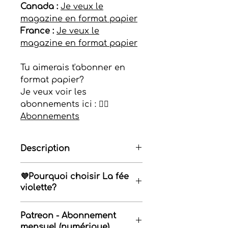
Canada :
Je veux le
magazine en format papier
France :
Je veux le
magazine en format papier
Tu aimerais t'abonner en
format papier?
Je veux voir les
abonnements ici : 👉🏼
Abonnements
Description
Trouve ton calme intérieur et
💜Pourquoi choisir La fée
reconnecte-toi avec toi-même
violette?
Plonge dans un univers de
douceur et de sérénité avec ce
Tu cherches des techniques
magazine spécial dédié à la
zen
Patreon - Abonnement
simples pour
te détendre et
attitude
. Conçu pour
mensuel (numérique)