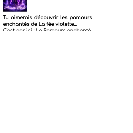
de ton quotidien.
Les bases de la relaxation
:
deux grandes méthodes à
Tu aimerais découvrir les parcours
l’origine de toutes les
enchantés de La fée violette...
techniques actuelles.
C'est par ici :
Le Parcours enchanté
Exercices pratiques
:
Objectifs positifs et
réalistes pour t’aider à
Partager
avancer pas à pas.
4 séries de 3 exercices de
FAQ
sophrologie pour te
recentrer.
Six exercices pour
t’épanouir.
5 exercices pour apaiser
ton esprit.
Tu veux contacter Isabelle - La fée
3 exercices vers la sérénité.
4 exercices proposés par
violette. C'est par ici :
Contact
nos soins pour enrichir ta
Blogue
pratique.
15 exercices rapides
pour
Balado Visualisations guidées
te détendre et reconnecter