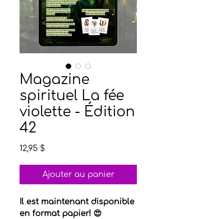
Magazine
spirituel La fée
violette - Édition
42
Prix
12,95 $
Ajouter au panier
Il est maintenant disponible
en format papier! 😍