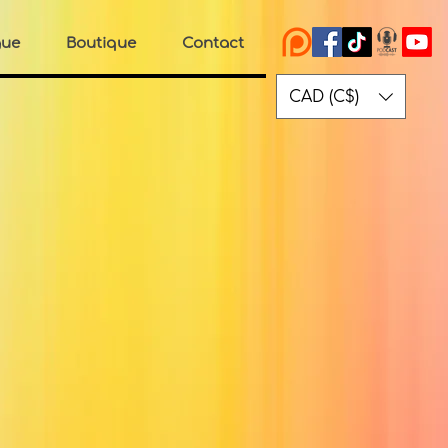
gue
Boutique
Contact
CAD (C$)