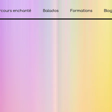
rcours enchanté
Balados
Formations
Blo