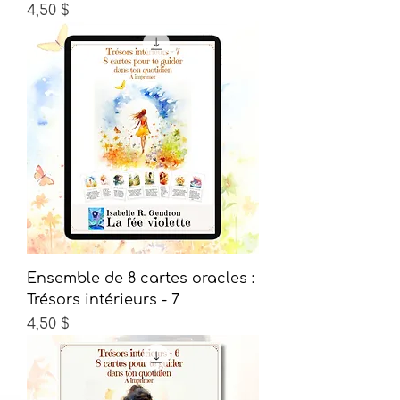
Prix
4,50 $
Ensemble de 8 cartes oracles :
Trésors intérieurs - 7
Prix
4,50 $