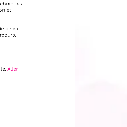
techniques
on et
e de vie
rcours.
le.
Aller