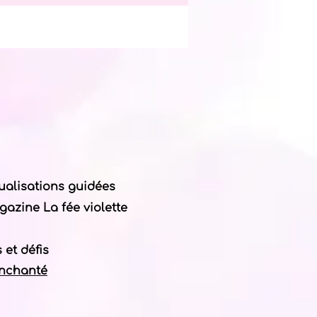
ualisations guidées
azine La fée violette
 et défis
enchanté