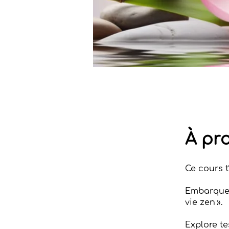
À pr
Ce cours t
Embarque 
vie zen ».
Explore te