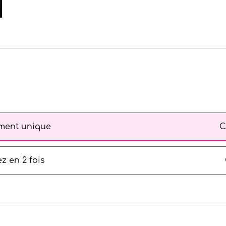
ment unique
C
z en 2 fois