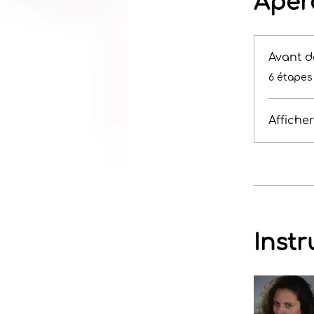
Aper
Avant 
.
6 étapes
Affiche
Instr