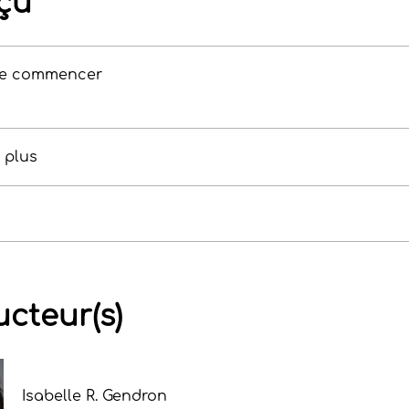
çu
de commencer
r plus
ucteur(s)
Isabelle R. Gendron