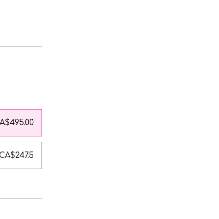
A$495.00
CA$247.5