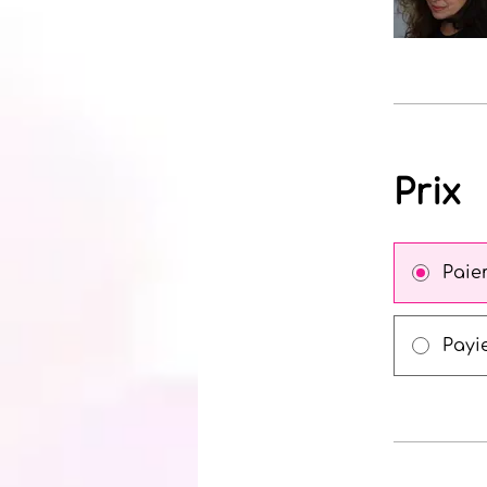
Prix
Paie
Payie