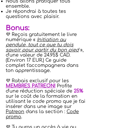
Nous allons pratiquer tous
ensemble.
Je répondrai à toutes tes
questions avec plaisir.
Bonus:
💜 Reçois gratuitement le livre
numérique «
Initiation au
pendule, tout ce que tu dois
savoir pour partir du bon pied
»,
d'une valeur de 24.95$ CAD.
(Environ 17 EUR.) Ce guide
complet t'accompagnera dans
ton apprentissage.
💜 Rabais exclusif pour les
MEMBRES PATREON!
Profite
d'une réduction spéciale de
25%
sur le coût de la formation en
utilisant le code promo que je t'ai
insérer dans une image sur
Patreon
dans la section :
Code
promo
.
💜 Tu auras un accès à vie au