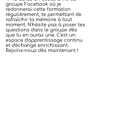
groupe Facebook où je
redonnerai cette formation
régulièrement, te permettant de
rafraîchir ta mémoire à tout
moment. N'hésite pas à poser tes
questions dans le groupe dès
que tu en auras une. C'est un
espace d'apprentissage continu
et d'échange enrichissant.
Rejoins-nous dès maintenant !
Tu aimerais découvrir les parcours
enchantés de La fée violette...
C'est par ici :
Le Parcours enchanté