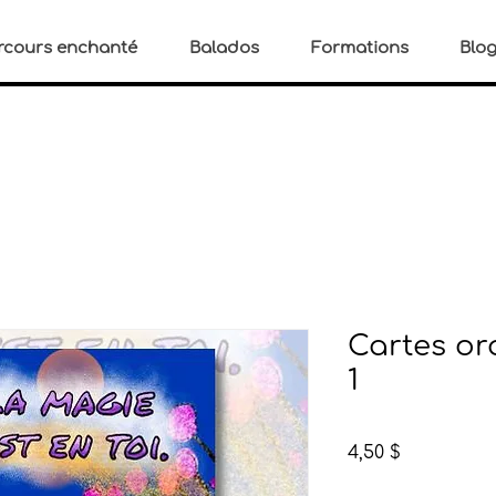
rcours enchanté
Balados
Formations
Blo
Cartes or
1
Prix
4,50 $