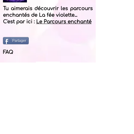
Tu aimerais découvrir les parcours
enchantés de La fée violette...
C'est par ici :
Le Parcours enchanté
Partager
FAQ
Tu veux contacter Isabelle - La fée
violette. C'est par ici :
Contact
Blogue
Balado Visualisations guidées
Balado Magazine La fée violette