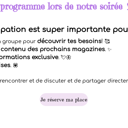
programme lors de notre soirée 
ipation est super importante pou
découvrir tes besoins
!
en groupe pour
🥰
contenu des proch
ains magazines
e
. ✨
ormations exclusive
.
💘🦋
ises
. 💟
 rencontrer et de discuter et de partager directe
Je réserve ma place