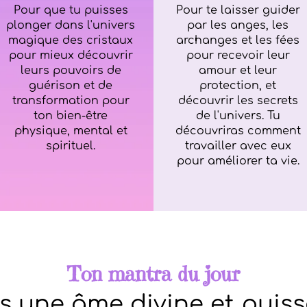
Pour que tu puisses
Pour te laisser guider
plonger dans l'univers
par les anges, les
magique des cristaux
archanges et les fées
pour mieux découvrir
pour recevoir leur
leurs pouvoirs de
amour et leur
guérison et de
protection, et
transformation pour
découvrir les secrets
ton bien-être
de l'univers. Tu
physique, mental et
découvriras comment
spirituel.
travailler avec eux
pour améliorer ta vie.
Ton mantra du jour
is une âme divine et puiss