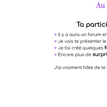
Au 
Ta partic
♥
Il y a aura un forum 
♥
Je vais te présenter l
f
♥
Je t'ai créé quelques
surpr
♥
Encore plus de
J'ai vraiment hâte de te