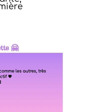
umière
ette 🤗
t comme les autres, très
ctif 💖
