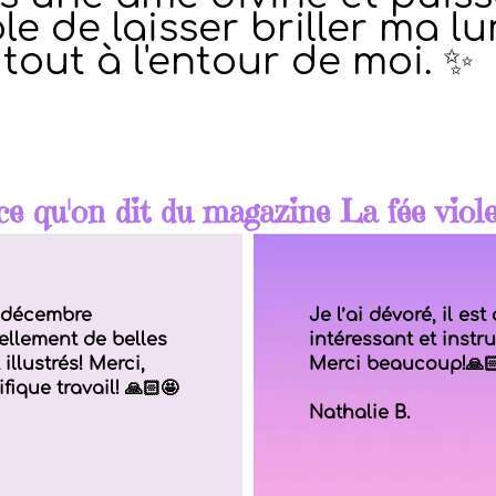
e de laisser briller ma l
tout à l'entour de moi. ✨
ce qu'on dit du magazine La fée viol
e décembre
Je l’ai dévoré, il es
tellement de belles
intéressant et instru
llustrés! Merci,
Merci beaucoup!🙏
fique travail! 🙏🏻🤩
Nathalie B.