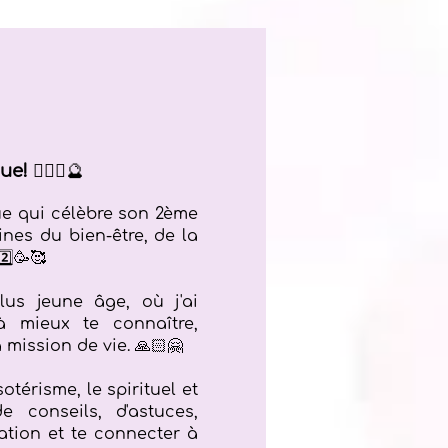
ue!
🧚🏻‍♀️🔮
ue qui célèbre son 2ème
es du bien-être, de la
 2️⃣🥳🥰
us jeune âge, où j'ai
 mieux te connaître,
 mission de vie.
🙏🏻🤗
otérisme, le spirituel et
e conseils, d'astuces,
bration et te connecter à