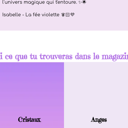
l'univers magique qui t'entoure. ✨🌟
Isabelle - La fée violette 🧚🏻💜
i ce que tu trouveras dans le magaz
Cristaux
Anges