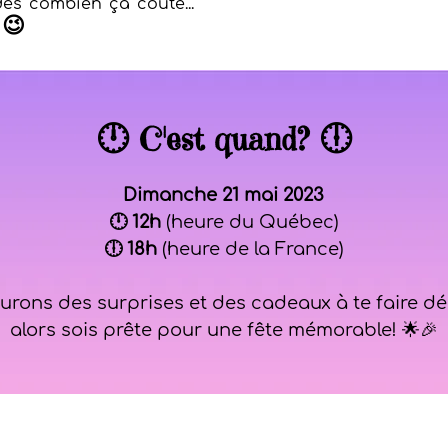
es combien ça coûte...
 😉
🕛 C'est quand? 🕕
Dimanche 21 mai 2023
🕛 12h
(heure du Québec)
🕕 18h
(heure de la France)
rons des surprises et des cadeaux à te faire déc
alors sois prête pour une fête mémorable! 🌟🎉