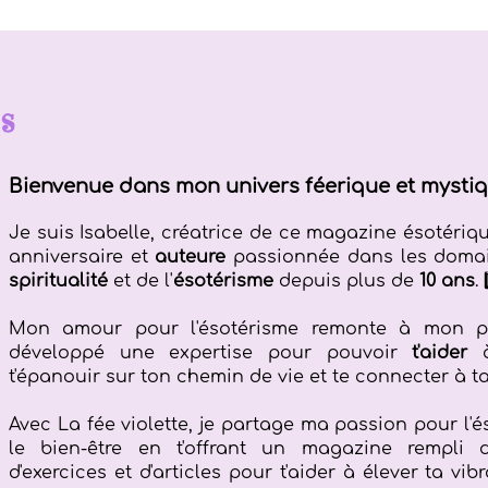
s
Bienvenue dans mon univers féerique et mystiq
Je suis Isabelle, créatrice de ce magazine ésotériq
anniversaire et
auteure
passionnée dans les domain
spiritualité
et de l'
ésotérisme
depuis plus de
10 ans
.
Mon amour pour l'ésotérisme remonte à mon pl
développé une expertise pour pouvoir
t'aider
à
t'épanouir sur ton chemin de vie et te connecter à ta
Avec La fée violette, je partage ma passion pour l'és
le bien-être en t'offrant un magazine rempli d
d'exercices et d'articles pour t'aider à élever ta vi