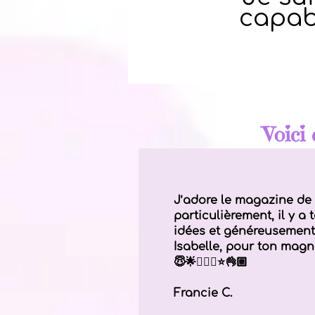
capabl
Voici 
J’adore le magazine d
particulièrement, il y a 
idées et généreusement i
Isabelle, pour ton magni
😇🌟🧚🏻‍♀️⭐👌🏼
Francie C.