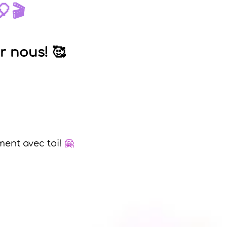
🎈🎬
r nous! 🥰
ment avec toi!
🤗