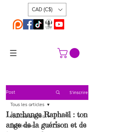
CAD (C$)
S'inscrire
Post
Tous les articles
L'archange Raphaël : ton
Tous les articles
ange de la guérison et de
Ésotérique