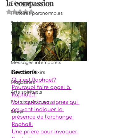
la compassion
Féerique
Noté NaN étoiles sur 5.
Histoires paranormales
Spirituel
Bien-être
Gestion du stress
Anges
Messages intemporels
Sections
Recettes Élixirs
Qui est Raphaël?
Magazines
Pourquoi faire appel à 
Arts spirituels
Raphaël?
Voici quelques signes qui 
Pierres précieuses
peuvent indiquer la 
Magie
présence de l'archange 
Raphaël
Une prière pour invoquer 