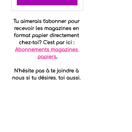
Tu aimerais t'abonner pour 
recevoir les magazines en 
format papier directement 
chez-toi? C'est par ici : 
Abonnements magazines 
papiers
.
N'hésite pas à te joindre à 
nous si tu désires, toi aussi, 
recevoir les magazines et 
mes articles de blogue un 
mois avant tout le 
monde. C'est par ici : 
Je 
veux en savoir plus.
Spirituel