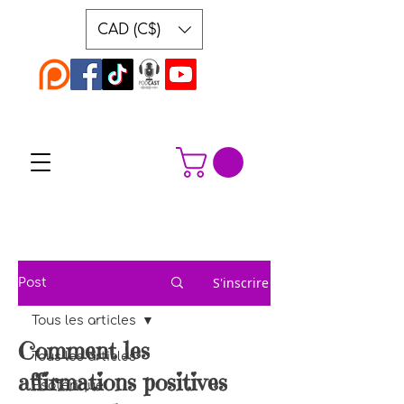
CAD (C$)
S'inscrire
Post
Tous les articles
Comment les
Tous les articles
affirmations positives
Ésotérique