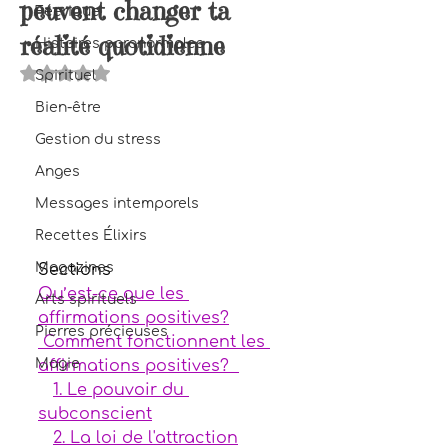
peuvent changer ta
Féerique
réalité quotidienne
Histoires paranormales
Noté NaN étoiles sur 5.
Spirituel
Bien-être
Gestion du stress
Anges
Messages intemporels
Recettes Élixirs
Magazines
Sections
Qu’est-ce que les 
Arts spirituels
affirmations positives?
Pierres précieuses
 Comment fonctionnent les 
Magie
affirmations positives?  
1. Le pouvoir du 
subconscient
2. La loi de l'attraction