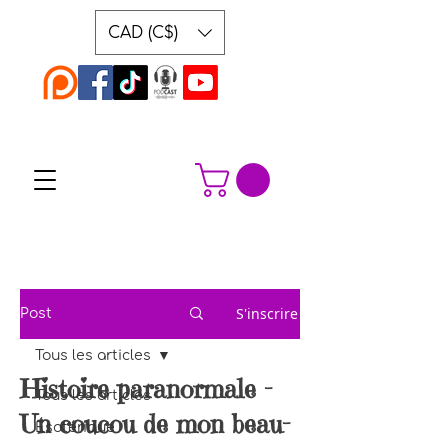
CAD (C$)
S'inscrire
Post
Tous les articles
Histoire paranormale -
Tous les articles
Un coucou de mon beau-
Ésotérique