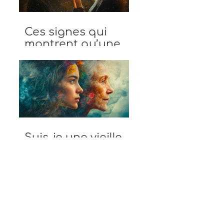
Ces signes qui
montrent qu’une
personne vole ton
énergie
Suis-je une vieille
âme? Les
différences entre
vieille âme et jeune
âme