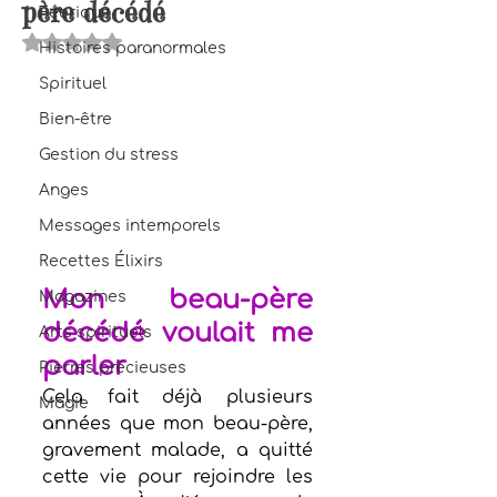
père décédé
Féerique
Noté NaN étoiles sur 5.
Histoires paranormales
Spirituel
Bien-être
Gestion du stress
Anges
Messages intemporels
Recettes Élixirs
Mon beau-père 
Magazines
décédé voulait me 
Arts spirituels
parler
Pierres précieuses
Cela fait déjà plusieurs 
Magie
années que mon beau-père, 
gravement malade, a quitté 
cette vie pour rejoindre les 