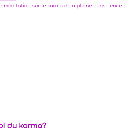
ne méditation sur le karma et la pleine conscience
temporels
gazines
res précieuses
loi du karma?