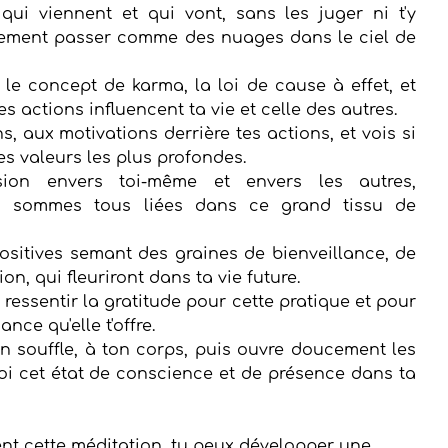
i viennent et qui vont, sans les juger ni t'y 
plement passer comme des nuages dans le ciel de 
 le concept de karma, la loi de cause à effet, et 
 actions influencent ta vie et celle des autres. 
s, aux motivations derrière tes actions, et vois si 
es valeurs les plus profondes. 
on envers toi-même et envers les autres, 
 sommes tous liées dans ce grand tissu de 
ositives semant des graines de bienveillance, de 
n, qui fleuriront dans ta vie future. 
essentir la gratitude pour cette pratique et pour 
nce qu'elle t'offre. 
n souffle, à ton corps, puis ouvre doucement les 
i cet état de conscience et de présence dans ta 
nt cette méditation, tu peux développer une 