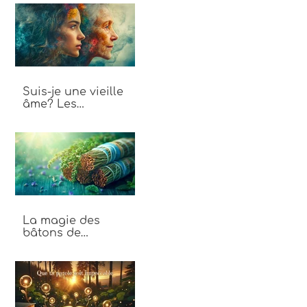
énergie
Suis-je une vieille
âme? Les
différences entre
vieille âme et jeune
âme
La magie des
bâtons de
fumigation : Un
voyage au cœur des
plantes sacrées