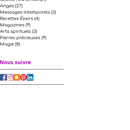
Anges
(27)
27 posts
Messages intemporels
(3)
3 posts
Recettes Élixirs
(4)
4 posts
Magazines
(9)
9 posts
Arts spirituels
(3)
3 posts
Pierres précieuses
(9)
9 posts
Magie
(8)
8 posts
Nous suivre