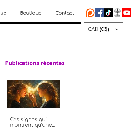
gue
Boutique
Contact
CAD (C$)
Publications récentes
Ces signes qui
montrent qu’une
personne vole ton