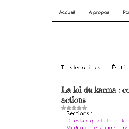
Accueil
À propos
Pa
Tous les articles
Ésotér
La loi du karma : c
Histoires paranormale
actions
Noté NaN étoiles sur 5.
Sections :
Bien-être
Gestion d
Qu'est-ce que la loi du k
Méditation et pleine con