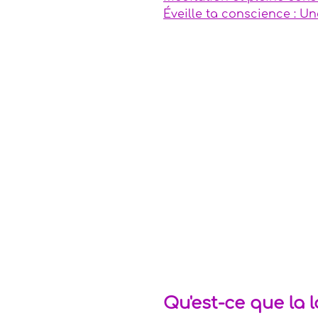
Éveille ta conscience : U
Anges
Messages in
Recettes Élixirs
Ma
Arts spirituels
Pier
Magie
Qu'est-ce que la 