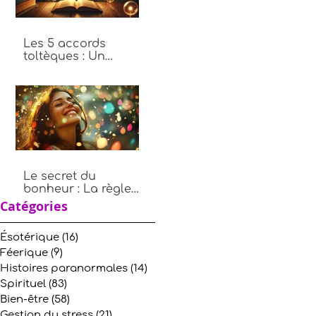
Les 5 accords
toltèques : Un
chemin vers plus de
paix intérieure
Le secret du
bonheur : La règle
des 10, 9, 8, 7, 6, 5, 4,
Catégories
3, 2, 1
Ésotérique
(16)
16 posts
Féerique
(9)
9 posts
Histoires paranormales
(14)
14 posts
Spirituel
(83)
83 posts
Bien-être
(58)
58 posts
Gestion du stress
(21)
21 posts