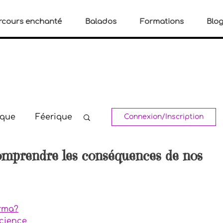
rcours enchanté
Balados
Formations
Blo
ique
Féerique
Connexion/Inscription
omprendre les conséquences de nos
s
Spirituel
u stress
arma?
science