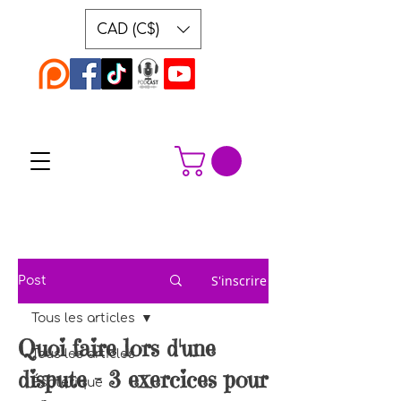
CAD (C$)
S'inscrire
Post
Tous les articles
Quoi faire lors d'une
Tous les articles
dispute - 3 exercices pour
Ésotérique