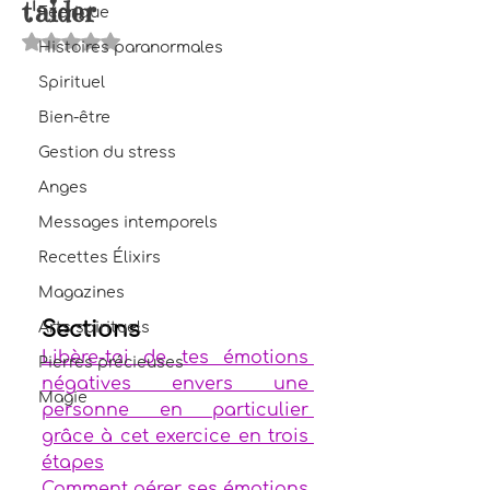
t'aider
Féerique
Noté NaN étoiles sur 5.
Histoires paranormales
Spirituel
Bien-être
Gestion du stress
Anges
Messages intemporels
Recettes Élixirs
Magazines
Sections
Arts spirituels
Libère-toi de tes émotions 
Pierres précieuses
négatives envers une 
Magie
personne en particulier 
grâce à cet exercice en trois 
étapes
Comment gérer ses émotions 