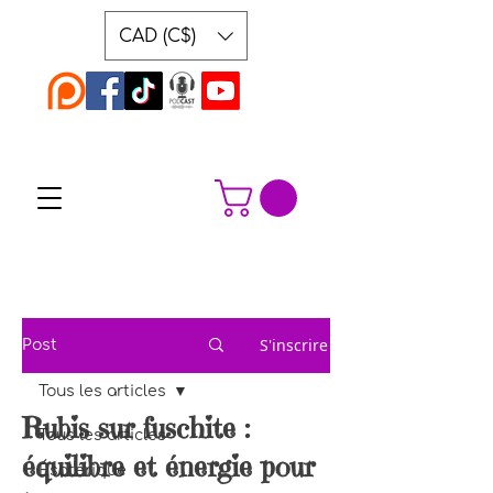
CAD (C$)
S'inscrire
Post
Tous les articles
Rubis sur fuschite :
Tous les articles
équilibre et énergie pour
Ésotérique