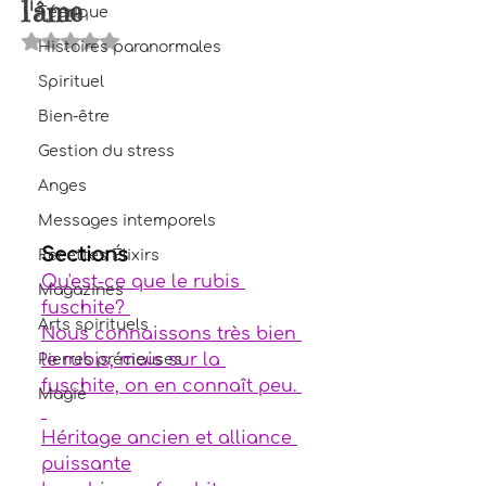
l'âme
Féerique
Noté NaN étoiles sur 5.
Histoires paranormales
Spirituel
Bien-être
Gestion du stress
Anges
Messages intemporels
Sections
Recettes Élixirs
Qu'est-ce que le rubis 
Magazines
fuschite? 
Arts spirituels
Nous connaissons très bien 
le rubis, mais sur la 
Pierres précieuses
fuschite, on en connaît peu. 
Magie
Héritage ancien et alliance 
puissante