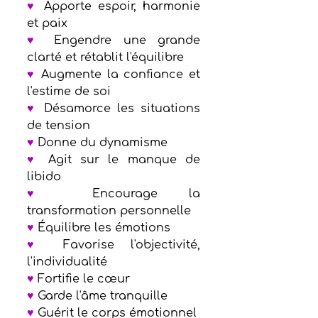
♥
 Apporte espoir, harmonie 
et paix  
♥
 Engendre une grande 
clarté et rétablit l'équilibre   
♥
 Augmente la confiance et 
l'estime de soi  
♥
 Désamorce les situations 
de tension 
♥
 Donne du dynamisme 
♥
 Agit sur le manque de 
libido 
♥
 Encourage la 
transformation personnelle 
♥
 Équilibre les émotions 
♥
 Favorise l'objectivité, 
l'individualité  
♥
 Fortifie le cœur 
♥
 Garde l'âme tranquille 
♥
 Guérit le corps émotionnel 