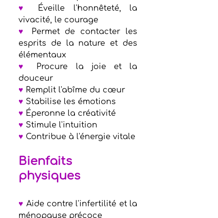
♥
 Éveille l'honnêteté, la 
vivacité, le courage 
♥
 Permet de contacter les 
esprits de la nature et des 
élémentaux 
♥
 Procure la joie et la 
douceur    
♥
 Remplit l'abîme du cœur  
♥
 Stabilise les émotions                    
♥
 Éperonne la créativité        
♥
 Stimule l'intuition                      
♥
 Contribue à l'énergie vitale
Bienfaits 
physiques                
♥
 Aide contre l'infertilité et la 
ménopause précoce    