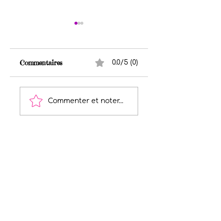
Commentaires
0.0/5 (0)
Histoire paranormale
Histoire paranorma
- La fenêtre qui tombe
- 3 h 43
Commenter et noter...