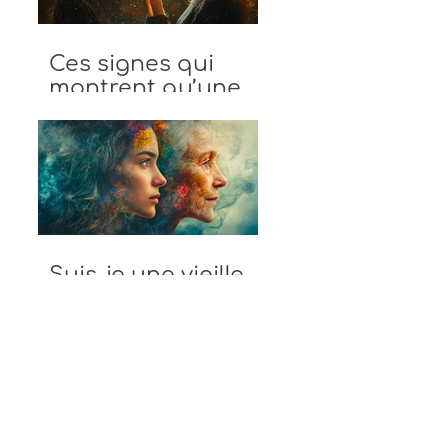
Ces signes qui
montrent qu’une
personne vole ton
énergie
Suis-je une vieille
âme? Les
différences entre
vieille âme et jeune
âme