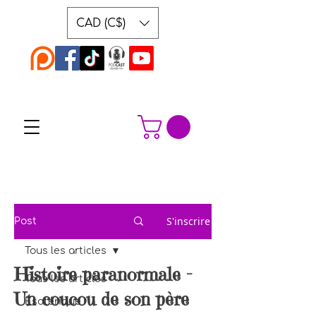
CAD (C$)
S'inscrire
Post
Tous les articles
Histoire paranormale -
Tous les articles
Un coucou de son père
Ésotérique