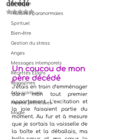
décédé
Féerique
Noté NaN étoiles sur 5.
Histoires paranormales
Spirituel
Bien-être
Gestion du stress
Anges
Messages intemporels
Un coucou de mon 
Recettes Élixirs
père décédé
Magazines
J’étais en train d’emménager 
Arts spirituels
dans mon tout premier 
appartement. L’excitation et 
Pierres précieuses
la joie faisaient partie du 
Magie
moment. Au fur et à mesure 
que je sortais la vaisselle de 
la boîte et la déballais, ma 