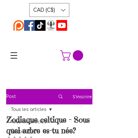
CAD (C$)
S'inscrire
Post
Tous les articles
Zodiaque celtique - Sous
Tous les articles
quel arbre es-tu née?
Ésotérique