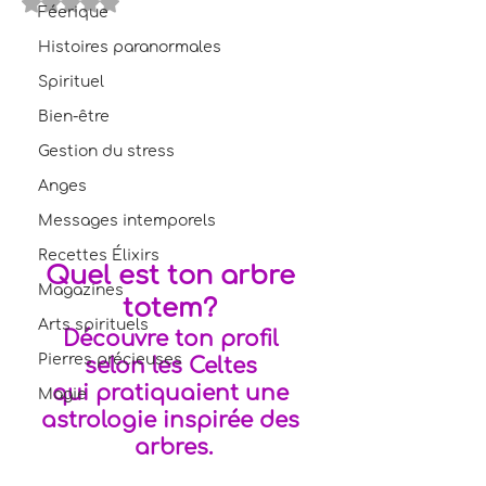
Noté NaN étoiles sur 5.
Féerique
Histoires paranormales
Spirituel
Bien-être
Gestion du stress
Anges
Messages intemporels
Recettes Élixirs
Quel est ton arbre 
Magazines
totem? 
Arts spirituels
Découvre ton profil 
Pierres précieuses
selon les Celtes 
qui pratiquaient une 
Magie
astrologie inspirée des 
arbres.