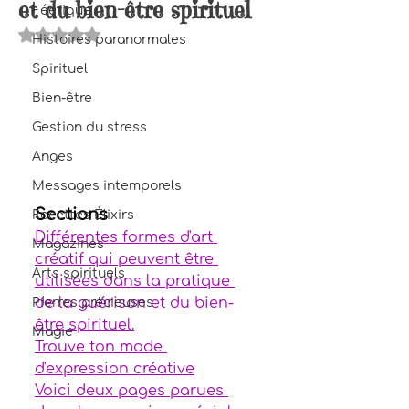
et du bien-être spirituel
Féerique
Noté NaN étoiles sur 5.
Histoires paranormales
Spirituel
Bien-être
Gestion du stress
Anges
Messages intemporels
Sections
Recettes Élixirs
Différentes formes d'art 
Magazines
créatif qui peuvent être 
Arts spirituels
utilisées dans la pratique 
de la guérison et du bien-
Pierres précieuses
être spirituel.
Magie
Trouve ton mode 
d'expression créative
Voici deux pages parues 