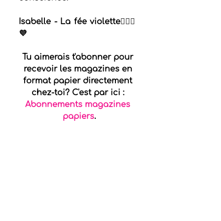
Isabelle - La fée violette🧚🏻‍♀️
💜
Tu aimerais t'abonner pour 
recevoir les magazines en 
format papier directement 
chez-toi? C'est par ici : 
Abonnements magazines 
papiers
.
N'hésite pas à te joindre à 
nous si tu désires, toi aussi, 
recevoir les magazines et 
mes articles de blogue un 
mois avant tout le 
monde. C'est par ici : 
Je 
veux en savoir plus.