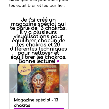
les équilibrer et les purifier.
Je t'ai créé un 
magazine spécial qui 
te parle de 13 chakras. 
Il y a plusieurs 
visualisations pour 
équilibrer chacun de 
tes chakras et 20 
différentes techniques 
pour nettoyer et 
équilibrer les chakras. 
Bonne lecture! 
♥
Magazine spécial - 13 
chakras