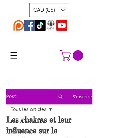
CAD (C$)
S'inscrire
Post
Tous les articles
Les chakras et leur
Tous les articles
influence sur le
Ésotérique