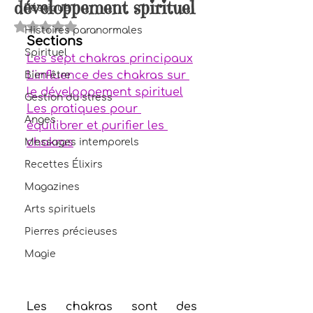
développement spirituel
Féerique
Noté NaN étoiles sur 5.
Histoires paranormales
Sections
Spirituel
Les sept chakras principaux
L'influence des chakras sur 
Bien-être
le développement spirituel
Gestion du stress
Les pratiques pour 
Anges
équilibrer et purifier les 
chakras
Messages intemporels
Recettes Élixirs
Magazines
Arts spirituels
Pierres précieuses
Magie
Les chakras sont des 