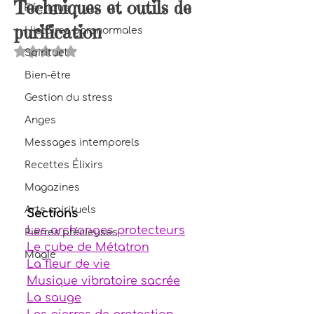
Techniques et outils de
Féerique
purification
Histoires paranormales
Noté NaN étoiles sur 5.
Spirituel
Bien-être
Gestion du stress
Anges
Messages intemporels
Recettes Élixirs
Magazines
Arts spirituels
Sections
Les archanges protecteurs
Pierres précieuses
Le cube de Métatron
Magie
La fleur de vie
Musique vibratoire sacrée
La sauge