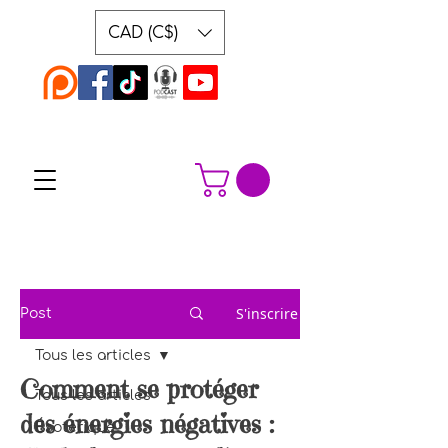
CAD (C$)
S'inscrire
Post
Tous les articles
Comment se protéger
Tous les articles
des énergies négatives :
Ésotérique