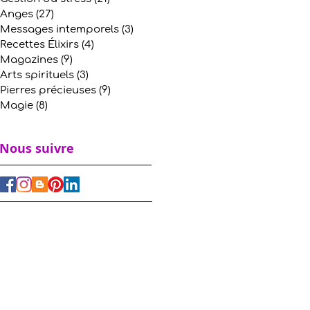
Anges
(27)
27 posts
Messages intemporels
(3)
3 posts
Recettes Élixirs
(4)
4 posts
Magazines
(9)
9 posts
Arts spirituels
(3)
3 posts
Pierres précieuses
(9)
9 posts
Magie
(8)
8 posts
Nous suivre