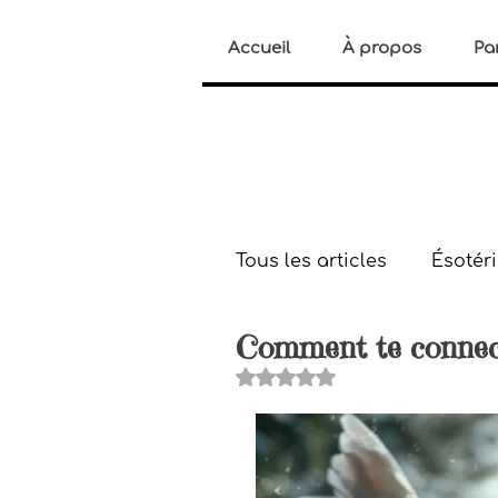
Accueil
À propos
Pa
Tous les articles
Ésotér
Comment te connecte
Histoires paranormale
Noté NaN étoiles sur 5.
Bien-être
Gestion d