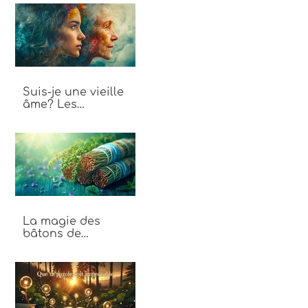
énergie
Suis-je une vieille
âme? Les
différences entre
vieille âme et jeune
âme
La magie des
bâtons de
fumigation : Un
voyage au cœur des
plantes sacrées