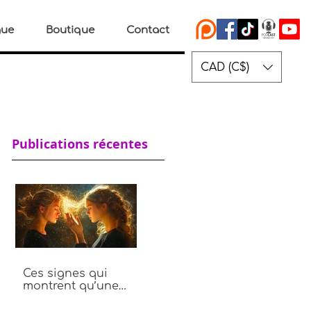
gue
Boutique
Contact
CAD (C$)
Publications récentes
Ces signes qui
montrent qu’une
personne vole ton