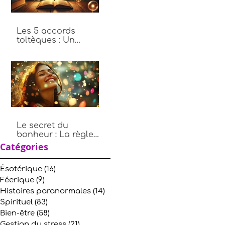
Les 5 accords
toltèques : Un
chemin vers plus de
paix intérieure
Le secret du
bonheur : La règle
des 10, 9, 8, 7, 6, 5, 4,
Catégories
3, 2, 1
Ésotérique
(16)
16 posts
Féerique
(9)
9 posts
Histoires paranormales
(14)
14 posts
Spirituel
(83)
83 posts
Bien-être
(58)
58 posts
Gestion du stress
(21)
21 posts