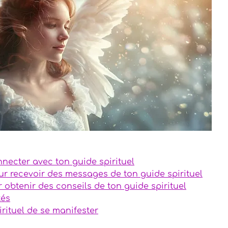
temporels
gazines
res précieuses
necter avec ton guide spirituel
ur recevoir des messages de ton guide spirituel
 obtenir des conseils de ton guide spirituel
tés
rituel de se manifester