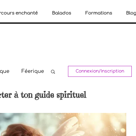
rcours enchanté
Balados
Formations
Blo
ique
Féerique
Connexion/Inscription
r à ton guide spirituel
s
Spirituel
u stress