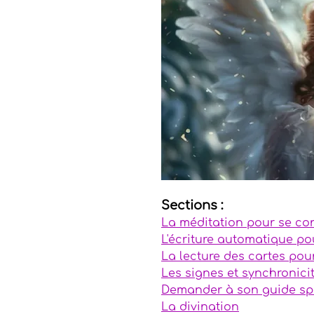
Anges
Messages in
Recettes Élixirs
Ma
Arts spirituels
Pier
Magie
Sections : 
La méditation pour se con
L'écriture automatique po
La lecture des cartes pour
Les signes et synchronici
Demander à son guide spi
La divination