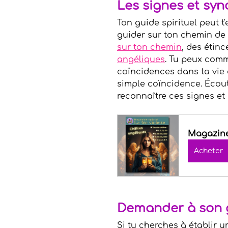
Les signes et syn
Ton guide spirituel peut t
guider sur ton chemin de v
sur ton chemin
, des étinc
angéliques
. Tu peux com
coïncidences dans ta vie 
simple coïncidence. Écoute
reconnaître ces signes et l
Magazine 
Acheter
Demander à son g
Si tu cherches à établir u