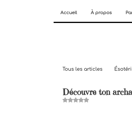
Accueil
À propos
Pa
Tous les articles
Ésotér
Découvre ton archa
Histoires paranormale
Noté NaN étoiles sur 5.
Bien-être
Gestion d