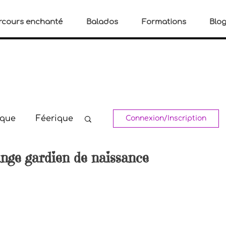
rcours enchanté
Balados
Formations
Blo
ique
Féerique
Connexion/Inscription
nge gardien de naissance
s
Spirituel
u stress