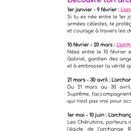
Découvre ton arc
1er janvier - 9 février : 
L'a
Si tu es née entre le 1er j
armées célestes, te protèg
et courage à travers les dé
10 février - 20 mars : 
L'arc
Nées entre le 10 février 
Gabriel, gardien des anges
et à embrasser la vérité qu
21 mars - 30 avril : L'arch
Du 21 mars au 30 avril,
Suprême, t'accompagnent d
qui n'est pas vrai pour acc
1er mai - 10 juin : L'arch
Les Chérubins, porteurs de
l'égide de l'archange R