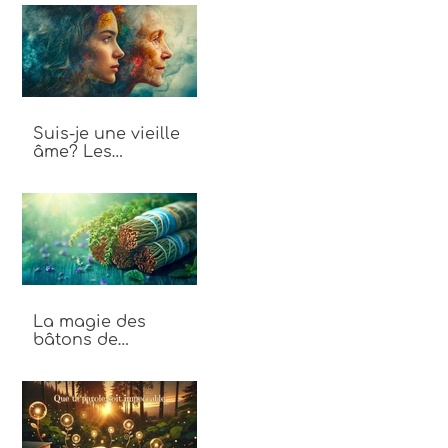
énergie
Suis-je une vieille
âme? Les
différences entre
vieille âme et jeune
âme
La magie des
bâtons de
fumigation : Un
voyage au cœur des
plantes sacrées