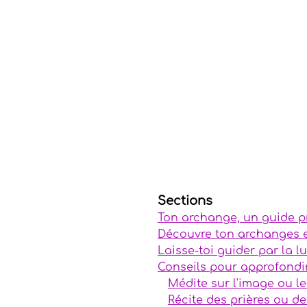
Anges
Messages in
Recettes Élixirs
Ma
Arts spirituels
Pier
Magie
Sections
Ton archange, un guide p
Découvre ton archanges e
Laisse-toi guider par la 
Conseils pour approfondi
Médite sur l'image ou l
Récite des prières ou d