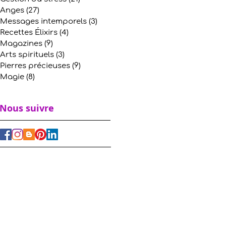
Anges
(27)
27 posts
Messages intemporels
(3)
3 posts
Recettes Élixirs
(4)
4 posts
Magazines
(9)
9 posts
Arts spirituels
(3)
3 posts
Pierres précieuses
(9)
9 posts
Magie
(8)
8 posts
Nous suivre