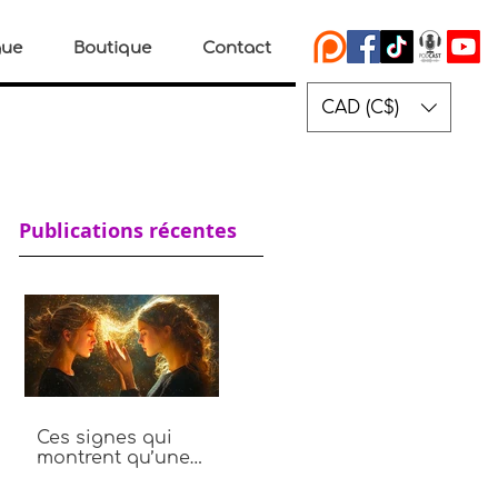
gue
Boutique
Contact
CAD (C$)
Publications récentes
Ces signes qui
montrent qu’une
personne vole ton