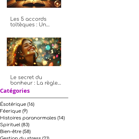
Les 5 accords
toltèques : Un
chemin vers plus de
paix intérieure
Le secret du
bonheur : La règle
des 10, 9, 8, 7, 6, 5, 4,
Catégories
3, 2, 1
Ésotérique
(16)
16 posts
Féerique
(9)
9 posts
Histoires paranormales
(14)
14 posts
Spirituel
(83)
83 posts
Bien-être
(58)
58 posts
Gestion du stress
(21)
21 posts