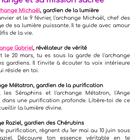
hange et sa mission sacrée
rchange Michaël
, gardien de la lumière
anvier et le 9 février, l'archange Michaël, chef des 
e de sa lumière puissante. Il te guide avec amour 
fis de la vie.
hange Gabriel
, révélateur de vérité
et le 20 mars, tu es sous la garde de l'archange 
 gardiens. Il t'invite à écouter ta voix intérieure 
i réside en toi.
ange Métatron, gardien de la purification
 les Séraphins et l'archange Métatron, l'Ange 
ans une purification profonde. Libère-toi de ce 
ueillir la lumière divine.
ange Raziel, gardien des Chérubins
 purification, règnent du 1er mai au 10 juin sous 
aziel. Découvre ton essence véritable en te 