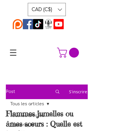
CAD (C$)
S'inscrire
Post
Tous les articles
Flammes jumelles ou
Tous les articles
âmes sœurs : Quelle est
Ésotérique