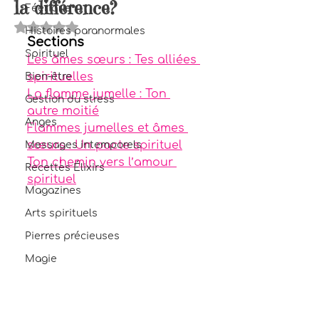
la différence?
Féerique
Noté NaN étoiles sur 5.
Histoires paranormales
Sections
Spirituel
Les âmes sœurs : Tes alliées 
spirituelles
Bien-être
La flamme jumelle : Ton 
Gestion du stress
autre moitié
Anges
Flammes jumelles et âmes 
sœurs : Un pacte spirituel
Messages intemporels
Ton chemin vers l’amour 
Recettes Élixirs
spirituel
Magazines
Arts spirituels
Pierres précieuses
Magie