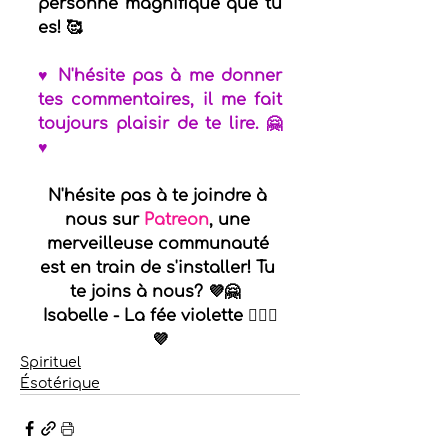
personne magnifique que tu 
es! 🥰 
♥
N'hésite pas à me donner 
tes commentaires, il me fait 
toujours plaisir de te lire. 🤗 
♥
N'hésite pas à te joindre à 
nous sur 
Patreon
, une 
merveilleuse communauté 
est en train de s'installer! Tu 
te joins à nous? 💜🤗  
Isabelle - La fée violette 🧚🏻‍♀️
💜
Spirituel
Ésotérique