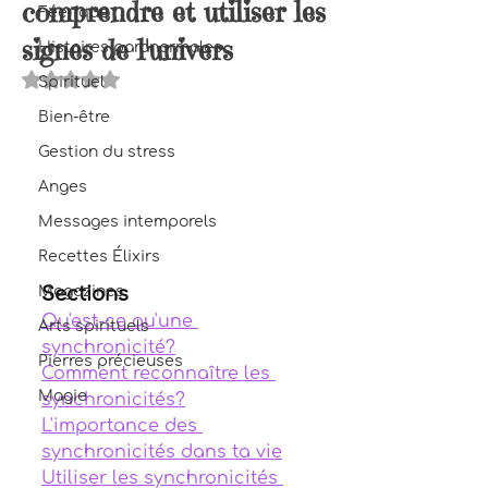
comprendre et utiliser les
Féerique
signes de l'univers
Histoires paranormales
Noté NaN étoiles sur 5.
Spirituel
Bien-être
Gestion du stress
Anges
Messages intemporels
Recettes Élixirs
Magazines
Sections
Qu'est-ce qu'une 
Arts spirituels
synchronicité?
Pierres précieuses
Comment reconnaître les 
Magie
synchronicités?
L'importance des 
synchronicités dans ta vie
Utiliser les synchronicités 