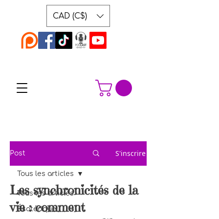
CAD (C$)
S'inscrire
Post
Tous les articles
Les synchronicités de la
Tous les articles
vie : comment
Ésotérique