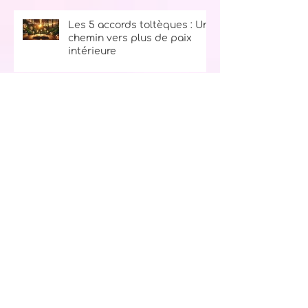
Les 5 accords toltèques : Un
chemin vers plus de paix
intérieure
Le secret du bonheur : La
règle des 10, 9, 8, 7, 6, 5, 4, 3, 2, 1
Ton kit d’urgence spirituel :
l’allié parfait pour traverser
les tempêtes de la vie
L’archange Sachiel : ton ange
de l'abondance et de la
prospérité