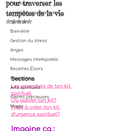
pour traverser les
Féerique
tempêtes de la vie
Histoires paranormales
Noté NaN étoiles sur 5.
Spirituel
Bien-être
Gestion du stress
Anges
Messages intemporels
Recettes Élixirs
Sections
Magazines
Les essentiels de ton kit 
Arts spirituels
spirituel
Pierres précieuses
Où garder ton kit?
Magie
Prête à créer ton kit 
d’urgence spirituel?
Imagine ça :