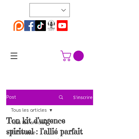
S'inscrire
Post
Tous les articles
Ton kit d’urgence
Tous les articles
spirituel : l’allié parfait
Ésotérique