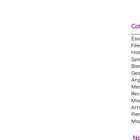
Ca
Éso
Fée
His
Spi
Bie
Ges
An
Mes
Rec
Mag
Art
Pie
Ma
No