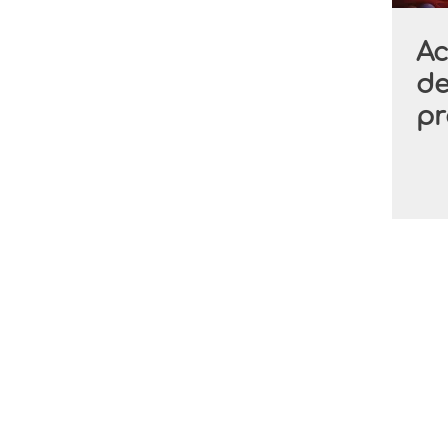
Ac
de
pr
l'
ch