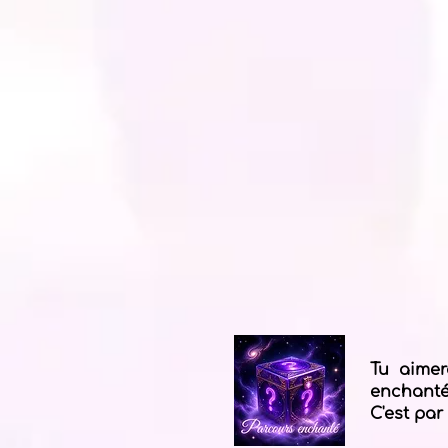
Tu aimer
enchantés
C'est par 