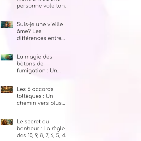
personne vole ton
énergie
Suis-je une vieille
âme? Les
différences entre
vieille âme et jeune
âme
La magie des
bâtons de
fumigation : Un
voyage au cœur
des plantes sacrées
Les 5 accords
toltèques : Un
chemin vers plus
de paix intérieure
Le secret du
bonheur : La règle
des 10, 9, 8, 7, 6, 5, 4,