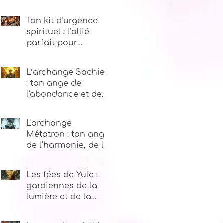
3, 2, 1
Ton kit d’urgence
spirituel : l’allié
parfait pour
traverser les
tempêtes de la vie
L’archange Sachiel
: ton ange de
l'abondance et de
la prospérité
L'archange
Métatron : ton ange
de l'harmonie, de la
guidance
spirituelle et de la
Les fées de Yule :
sagesse
gardiennes de la
lumière et de la
magie hivernale