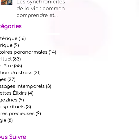
Les synchronicités
de la vie : comment
comprendre et
utiliser les signes
tégories
de l'univers
térique
(16)
16 posts
rique
(9)
9 posts
toires paranormales
(14)
14 posts
rituel
(83)
83 posts
n-être
(58)
58 posts
tion du stress
(21)
21 posts
ges
(27)
27 posts
sages intemporels
(3)
3 posts
ettes Élixirs
(4)
4 posts
azines
(9)
9 posts
s spirituels
(3)
3 posts
rres précieuses
(9)
9 posts
gie
(8)
8 posts
us Suivre