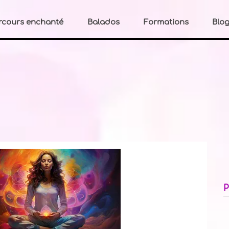
rcours enchanté
Balados
Formations
Blo
E
P