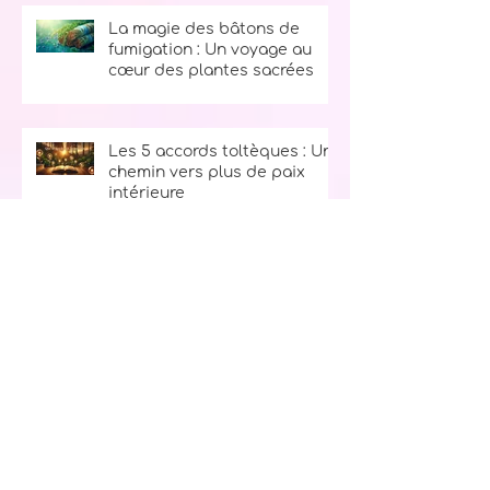
La magie des bâtons de
fumigation : Un voyage au
cœur des plantes sacrées
Les 5 accords toltèques : Un
chemin vers plus de paix
intérieure
Le secret du bonheur : La
règle des 10, 9, 8, 7, 6, 5, 4, 3, 2, 1
Ton kit d’urgence spirituel :
l’allié parfait pour traverser
les tempêtes de la vie