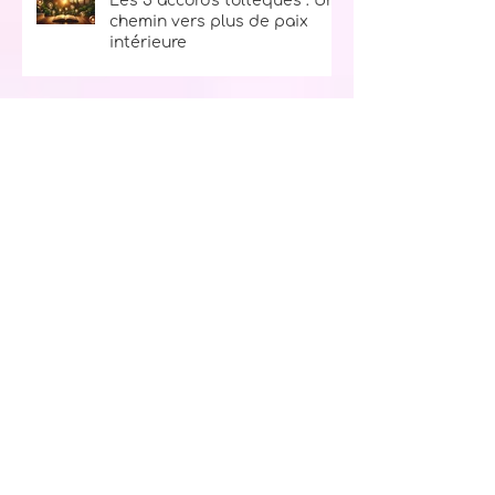
Les 5 accords toltèques : Un
chemin vers plus de paix
intérieure
Le secret du bonheur : La
règle des 10, 9, 8, 7, 6, 5, 4, 3, 2, 1
Ton kit d’urgence spirituel :
l’allié parfait pour traverser
les tempêtes de la vie
L’archange Sachiel : ton ange
de l'abondance et de la
prospérité