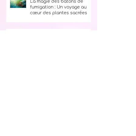
La magie des bâtons de
fumigation : Un voyage au
cœur des plantes sacrées
Les 5 accords toltèques : Un
chemin vers plus de paix
intérieure
Le secret du bonheur : La
règle des 10, 9, 8, 7, 6, 5, 4, 3, 2, 1
Ton kit d’urgence spirituel :
l’allié parfait pour traverser
les tempêtes de la vie