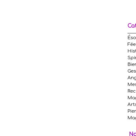
Ca
Éso
Fée
His
Spi
Bie
Ges
An
Mes
Rec
Mag
Art
Pie
Ma
No