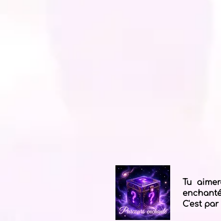
Tu aimer
enchantés
C'est par 