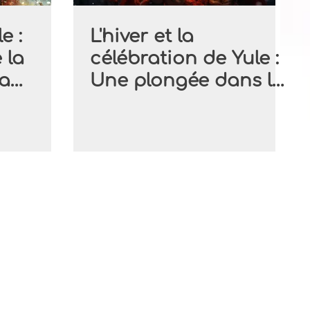
e :
L'hiver et la
 la
célébration de Yule :
la
Une plongée dans la
le
magie des traditions
païennes