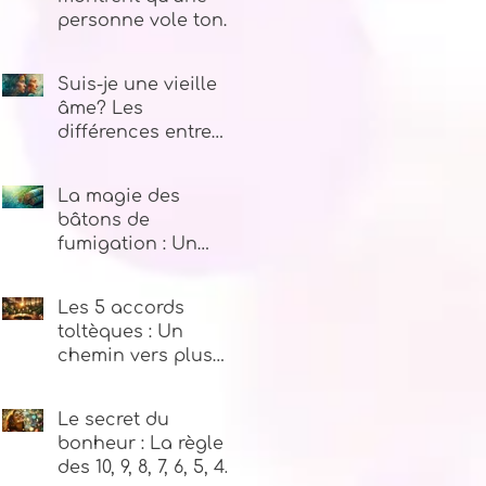
personne vole ton
énergie
Suis-je une vieille
âme? Les
différences entre
vieille âme et jeune
âme
La magie des
bâtons de
fumigation : Un
voyage au cœur
des plantes sacrées
Les 5 accords
toltèques : Un
chemin vers plus
de paix intérieure
Le secret du
bonheur : La règle
des 10, 9, 8, 7, 6, 5, 4,