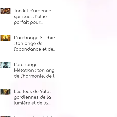
3, 2, 1
Ton kit d’urgence
spirituel : l’allié
parfait pour
traverser les
tempêtes de la vie
L’archange Sachiel
: ton ange de
l'abondance et de
la prospérité
L'archange
Métatron : ton ange
de l'harmonie, de la
guidance
spirituelle et de la
Les fées de Yule :
sagesse
gardiennes de la
lumière et de la
magie hivernale