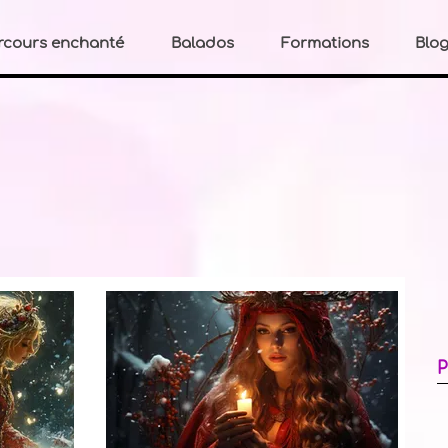
rcours enchanté
Balados
Formations
Blo
E
P