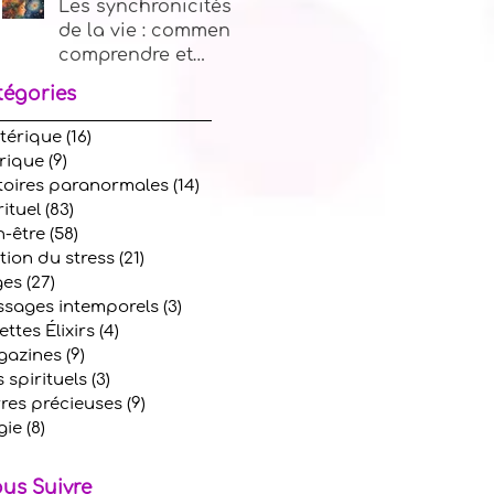
Les synchronicités
de la vie : comment
comprendre et
utiliser les signes
tégories
de l'univers
térique
(16)
16 posts
rique
(9)
9 posts
toires paranormales
(14)
14 posts
rituel
(83)
83 posts
n-être
(58)
58 posts
tion du stress
(21)
21 posts
ges
(27)
27 posts
sages intemporels
(3)
3 posts
ettes Élixirs
(4)
4 posts
azines
(9)
9 posts
s spirituels
(3)
3 posts
rres précieuses
(9)
9 posts
gie
(8)
8 posts
us Suivre