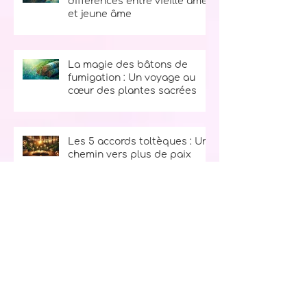
Suis-je une vieille âme? Les
différences entre vieille âme
et jeune âme
La magie des bâtons de
fumigation : Un voyage au
cœur des plantes sacrées
Les 5 accords toltèques : Un
chemin vers plus de paix
intérieure
Le secret du bonheur : La
règle des 10, 9, 8, 7, 6, 5, 4, 3, 2, 1