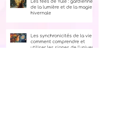
Les fées de Yule : gardiennes
de la lumière et de la magie
hivernale
Les synchronicités de la vie :
comment comprendre et
utiliser les signes de l'univers
Catégories
Ésotérique
(16)
16 posts
Féerique
(9)
9 posts
Histoires paranormales
(14)
14 posts
Spirituel
(83)
83 posts
Bien-être
(58)
58 posts
Gestion du stress
(21)
21 posts
Anges
(27)
27 posts