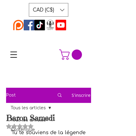
CAD (C$)
S'inscrire
Post
Tous les articles
Baron Samedi
Tous les articles
Noté NaN étoiles sur 5.
Ésotérique
Tu te souviens de la légende 