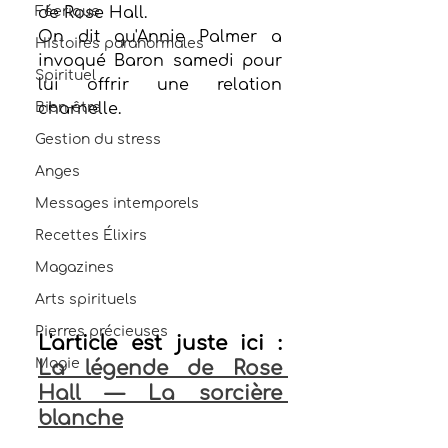
Féerique
de Rose Hall.
On dit qu'Annie Palmer a 
Histoires paranormales
invoqué Baron samedi pour 
Spirituel
lui offrir une relation 
Bien-être
charnelle.
Gestion du stress
Anges
Messages intemporels
Recettes Élixirs
Magazines
Arts spirituels
Pierres précieuses
L'article est juste ici : 
Magie
La légende de Rose 
Hall — La sorcière 
blanche