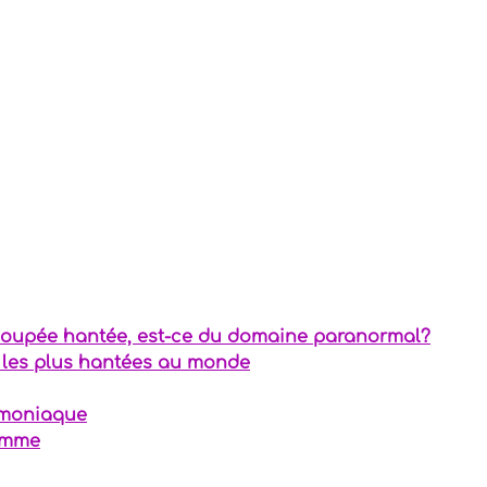
temporels
gazines
res précieuses
poupée hantée, est-ce du domaine paranormal?
 les plus hantées au monde
émoniaque
omme