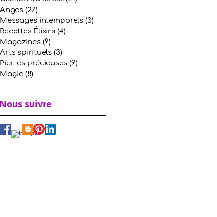
Anges
(27)
27 posts
Messages intemporels
(3)
3 posts
Recettes Élixirs
(4)
4 posts
Magazines
(9)
9 posts
Arts spirituels
(3)
3 posts
Pierres précieuses
(9)
9 posts
Magie
(8)
8 posts
Nous suivre