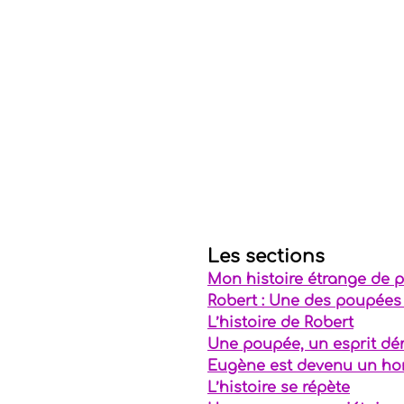
Anges
Messages in
Recettes Élixirs
Ma
Arts spirituels
Pier
Magie
Les sections
Mon histoire étrange de 
Robert : Une des poupées
L’histoire de Robert
Une poupée, un esprit d
Eugène est devenu un h
L’histoire se répète