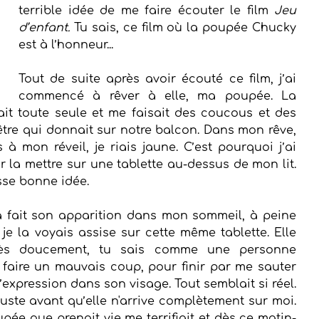
terrible idée de me faire écouter le film 
Jeu 
d’enfant.
 Tu sais, ce film où la poupée Chucky 
est à l’honneur...
Tout de suite après avoir écouté ce film, j’ai 
commencé à rêver à elle, ma poupée. La 
ait toute seule et me faisait des coucous et des 
être qui donnait sur notre balcon. Dans mon rêve, 
 à mon réveil, je riais jaune. C’est pourquoi j’ai 
 la mettre sur une tablette au-dessus de mon lit. 
sse bonne idée.
a fait son apparition dans mon sommeil, à peine 
je la voyais assise sur cette même tablette. Elle 
rès doucement, tu sais comme une personne 
 faire un mauvais coup, pour finir par me sauter 
’expression dans son visage. Tout semblait si réel. 
juste avant qu’elle n'arrive complètement sur moi. 
pée que prenait vie me terrifiait et dès ce matin-