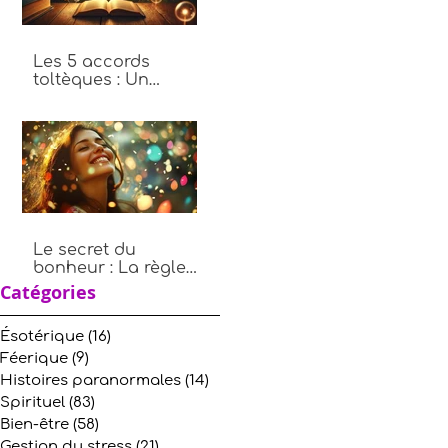
Les 5 accords
toltèques : Un
chemin vers plus de
paix intérieure
Le secret du
bonheur : La règle
des 10, 9, 8, 7, 6, 5, 4,
Catégories
3, 2, 1
Ésotérique
(16)
16 posts
Féerique
(9)
9 posts
Histoires paranormales
(14)
14 posts
Spirituel
(83)
83 posts
Bien-être
(58)
58 posts
Gestion du stress
(21)
21 posts