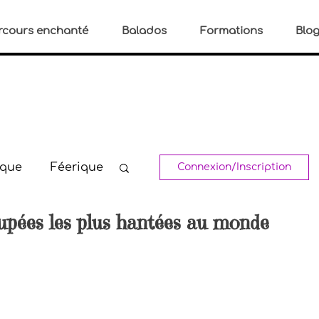
rcours enchanté
Balados
Formations
Blo
ique
Féerique
Connexion/Inscription
upées les plus hantées au monde
s
Spirituel
u stress