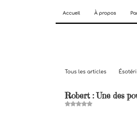
Accueil
À propos
Pa
Tous les articles
Ésotér
Robert : Une des po
Histoires paranormale
Noté NaN étoiles sur 5.
Bien-être
Gestion d