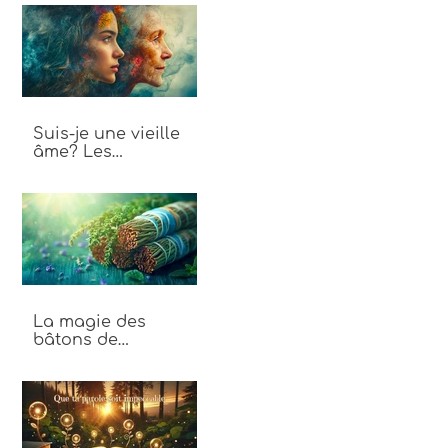
énergie
Suis-je une vieille
âme? Les
différences entre
vieille âme et jeune
âme
La magie des
bâtons de
fumigation : Un
voyage au cœur des
plantes sacrées