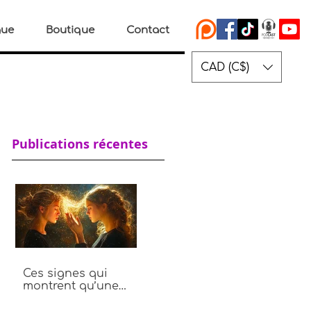
gue
Boutique
Contact
CAD (C$)
Publications récentes
Ces signes qui
montrent qu’une
personne vole ton