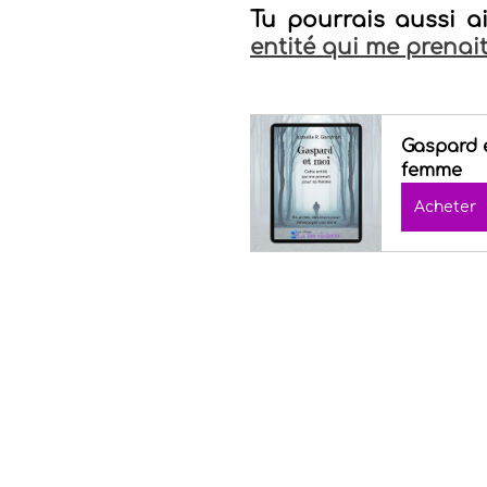
Tu pourrais aussi ai
entité qui me prena
Gaspard e
femme
Acheter