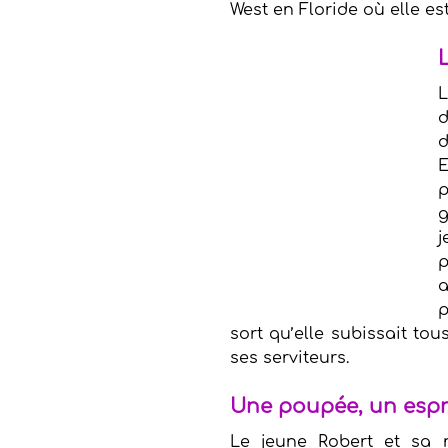
West en Floride où elle e
L
d
d
E
p
g
j
p
a
p
sort qu’elle subissait tous
ses serviteurs.
Une poupée, un esp
Le jeune Robert et sa n