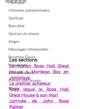
Noté NaN étoiles sur 5.
Féerique
Histoires paranormales
Spirituel
Bien-être
Gestion du stress
Anges
Messages intemporels
Recettes Élixirs
Les sections
Magazines
Le manoir Rose Hall Great 
House à Montego Bay en 
Arts spirituels
Jamaïque.
Pierres précieuses
Le premier acheteur
Magie
Rosa lègue le Rose Hall 
Great House à son mari
L'arrivée de John Rose 
Palmer