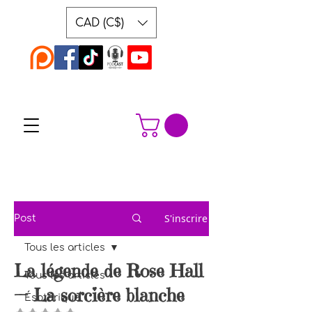
CAD (C$)
S'inscrire
Post
Tous les articles
La légende de Rose Hall
Tous les articles
— La sorcière blanche
Ésotérique