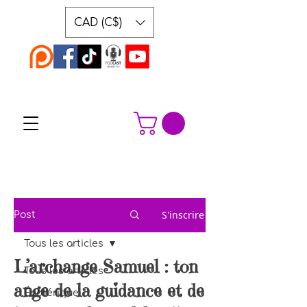
CAD (C$)
S'inscrire
Post
Tous les articles
L’archange Samuel : ton
Tous les articles
ange de la guidance et de
Ésotérique