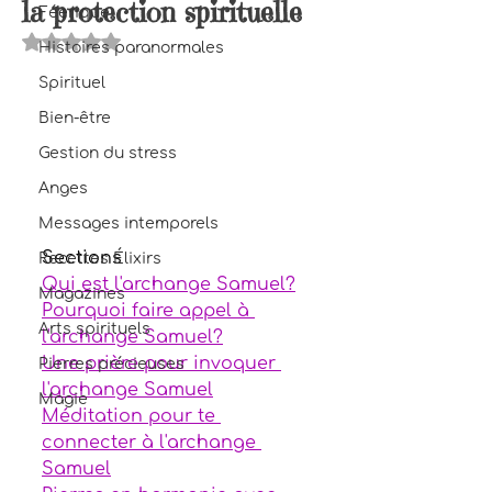
la protection spirituelle
Féerique
Noté NaN étoiles sur 5.
Histoires paranormales
Spirituel
Bien-être
Gestion du stress
Anges
Messages intemporels
Sections
Recettes Élixirs
Qui est l'archange Samuel?
Magazines
Pourquoi faire appel à 
Arts spirituels
l'archange Samuel?
Une prière pour invoquer 
Pierres précieuses
l'archange Samuel
Magie
Méditation pour te 
connecter à l'archange 
Samuel